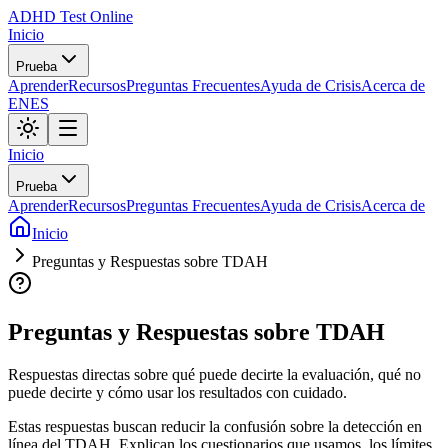
ADHD Test Online
Inicio
Prueba
Aprender
Recursos
Preguntas Frecuentes
Ayuda de Crisis
Acerca de
EN
ES
Inicio
Prueba
Aprender
Recursos
Preguntas Frecuentes
Ayuda de Crisis
Acerca de
Inicio
Preguntas y Respuestas sobre TDAH
Preguntas y Respuestas sobre TDAH
Respuestas directas sobre qué puede decirte la evaluación, qué no
puede decirte y cómo usar los resultados con cuidado.
Estas respuestas buscan reducir la confusión sobre la detección en
línea del TDAH. Explican los cuestionarios que usamos, los límites